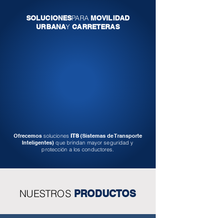
PARA
SOLUCIONES
MOVILIDAD
Y
URBANA
CARRETERAS
Ofrecemos
soluciones
ITS
(Sistemas de Transporte
Inteligentes)
que brindan mayor seguridad y
protección a los conductores.
NUESTROS
PRODUCTOS