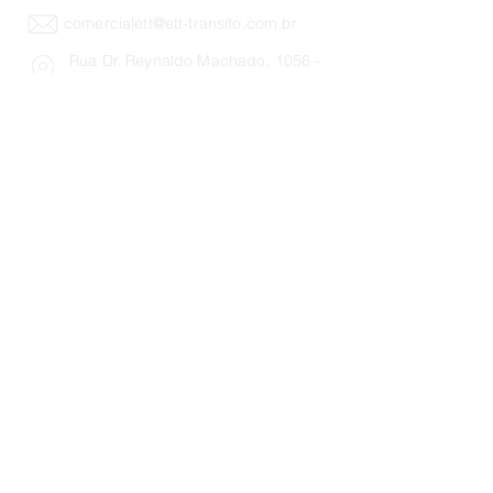
comercialett@ett-transito.com.br
Rua Dr. Reynaldo Machado, 1056 -
Prado Velho, Curitiba - PR - Brasil
©Copyright 2024 | Desarrollado por