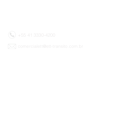
+55 41 3330-4200
comercialett@ett-transito.com.br
Rua Dr. Reynaldo Machado, 1056 -
Prado Velho, Curitiba - PR - Brésil