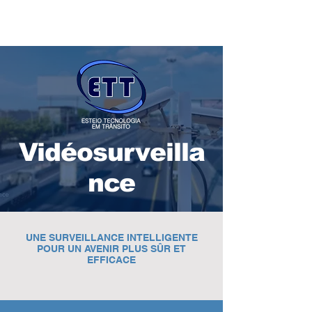
Vidéosurveilla
nce
UNE SURVEILLANCE INTELLIGENTE
POUR UN AVENIR PLUS SÛR ET
EFFICACE