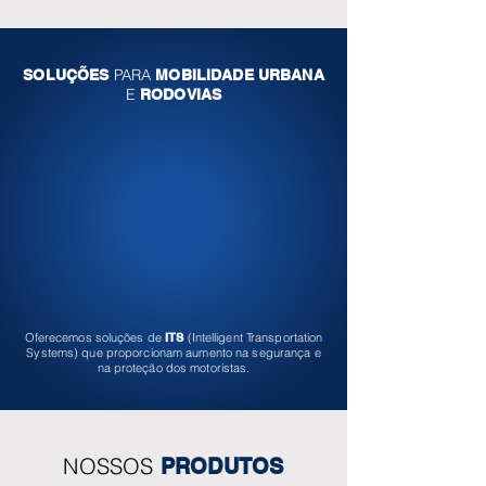
PARA
SOLUÇÕES
MOBILIDADE URBANA
E
RODOVIAS
Oferecemos soluções de
ITS
(Intelligent Transportation
Systems) que proporcionam aumento na segurança e
na proteção dos motoristas.
NOSSOS
PRODUTOS