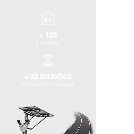
+ 103
MUNICÍPIOS
+ 23 MILHÕES
DE CA
RROS MONITORADOS