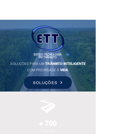
SOLUÇÕES PARA UM
TRÂNSITO INTELIGENTE
COM PRIORIDADE À
VIDA
.
SOLUÇÕES
+ 700
FAIXAS