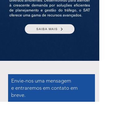
diversos ambientes. Desenvolvido para atender
à crescente demanda por soluções eficientes
de planejamento e gestão do tráfego, o SAT
oferece uma gama de recursos avançados.
SAIBA MAIS
Envie-nos uma mensagem
e entraremos em contato em
breve.
Nome Completo
E-mail